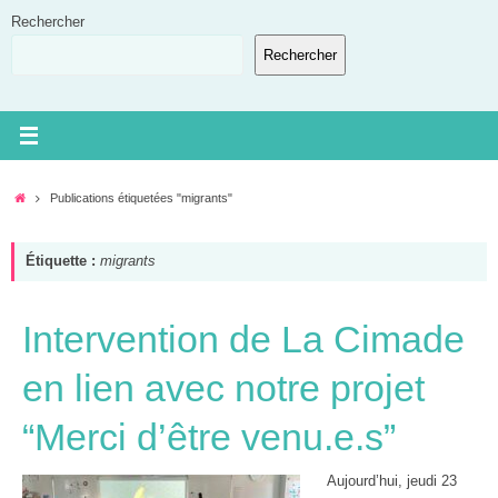
Passer
Rechercher
au
Rechercher
contenu
Accueil
Publications étiquetées "migrants"
Étiquette :
migrants
Intervention de La Cimade
en lien avec notre projet
“Merci d’être venu.e.s”
Aujourd’hui, jeudi 23