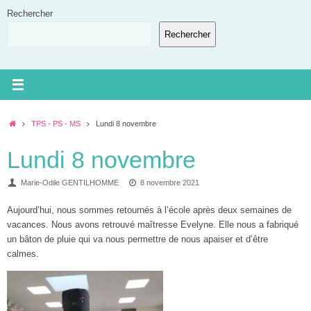
Passer
Rechercher
au
Rechercher
contenu
Accueil
TPS - PS - MS
Lundi 8 novembre
Lundi 8 novembre
Marie-Odile GENTILHOMME
8 novembre 2021
Aujourd’hui, nous sommes retournés à l’école après deux semaines de
vacances.
Nous avons retrouvé maîtresse
Evelyne
.
Elle nous a fabriqué
un bâton de pluie qui va nous permettre de nous apaiser et d’être
calmes.