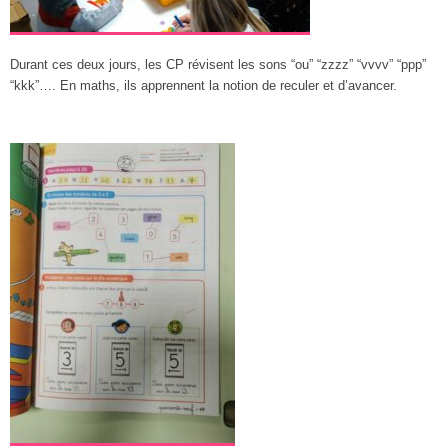
Durant ces deux jours, les CP révisent les sons “ou” “zzzz” “vvvv” “ppp”
“kkk”…. En maths, ils apprennent la notion de reculer et d’avancer.