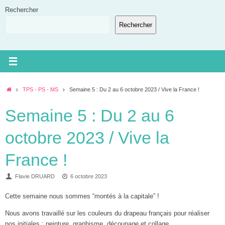
Passer
Rechercher
au
Rechercher
contenu
Accueil
TPS - PS - MS
Semaine 5 : Du 2 au 6 octobre 2023 / Vive la France !
Semaine 5 : Du 2 au 6
octobre 2023 / Vive la
France !
Flavie DRUARD
6 octobre 2023
Cette semaine nous sommes “montés à la capitale” !
Nous avons travaillé sur les couleurs du drapeau français pour réaliser
nos initiales : peinture, graphisme, découpage et collage.