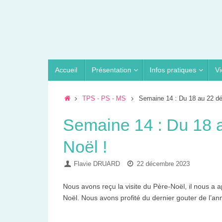
Passer
au
contenu
Passer
Accueil
Présentation
Infos pratiques
Vi
au
contenu
Accueil
TPS - PS - MS
Semaine 14 : Du 18 au 22 dé
Semaine 14 : Du 18 
Noël !
Flavie DRUARD
22 décembre 2023
Nous avons reçu la visite du Père-Noël, il nous a
Noël. Nous avons profité du dernier gouter de l’a