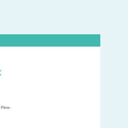
x
 Père-