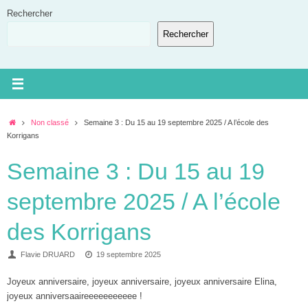
Passer
Rechercher
au
Rechercher
contenu
Accueil
Non classé
Semaine 3 : Du 15 au 19 septembre 2025 / A l’école des
Korrigans
Semaine 3 : Du 15 au 19
septembre 2025 / A l’école
des Korrigans
Flavie DRUARD
19 septembre 2025
Joyeux anniversaire, joyeux anniversaire, joyeux anniversaire Elina,
joyeux anniversaaireeeeeeeeeee !