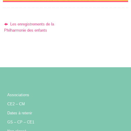
Les enregistrements de la
Philharmonie des enfants
Associations
CE2 – CM
Dates à retenir
GS – CP – CE1