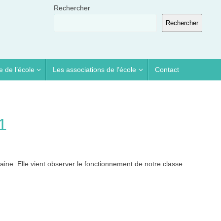
Rechercher
Rechercher
e de l’école
Les associations de l’école
Contact
1
aine. Elle vient observer le fonctionnement de notre classe.