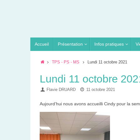
Passer
au
contenu
Passer
Accueil
Présentation
Infos pratiques
Vi
au
contenu
Accueil
TPS - PS - MS
Lundi 11 octobre 2021
Lundi 11 octobre 202
Flavie DRUARD
11 octobre 2021
Aujourd’hui nous avons accueilli Cindy pour la sem