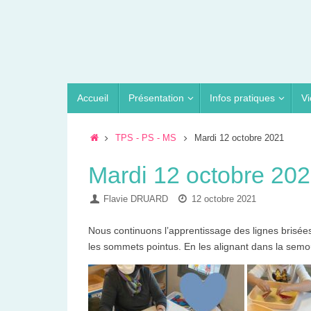
Passer
au
contenu
Passer
Accueil
Présentation
Infos pratiques
Vi
au
contenu
Accueil
TPS - PS - MS
Mardi 12 octobre 2021
Mardi 12 octobre 20
Flavie DRUARD
12 octobre 2021
Nous continuons l’apprentissage des lignes brisée
les sommets pointus. En les alignant dans la semo