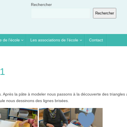
Rechercher
Rechercher
e de l’école
Les associations de l’école
Contact
21
s. Après la pâte à modeler nous passons à la découverte des triangles
ule nous dessinons des lignes brisées.